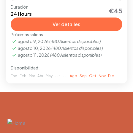
Duración
Disfruta de un servicio personalizado y
€45
24 Hours
despreocúpate del transporte en Praga con
nuestra opción de traslado seguro.
Ver detalles
Próximas salidas
PRAGA
agosto 9, 2026
(480 Asientos disponibles)
Fácil
agosto 10, 2026
(480 Asientos disponibles)
1-20 People
agosto 11, 2026
(480 Asientos disponibles)
Disponibilidad:
Ene
Feb
Mar
Abr
May
Jun
Jul
Ago
Sep
Oct
Nov
Dic