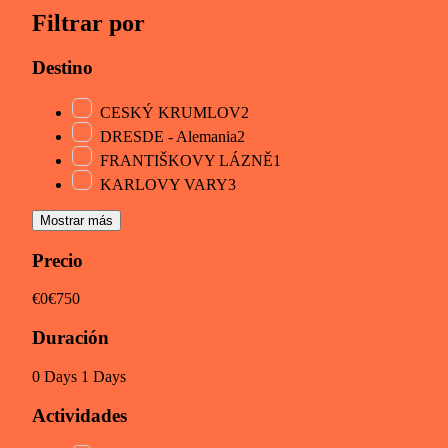
Filtrar por
Destino
CESKÝ KRUMLOV
2
DRESDE - Alemania
2
FRANTIŠKOVY LÁZNĚ
1
KARLOVY VARY
3
Mostrar más
Precio
€0
€750
Duración
0 Days
1 Days
Actividades