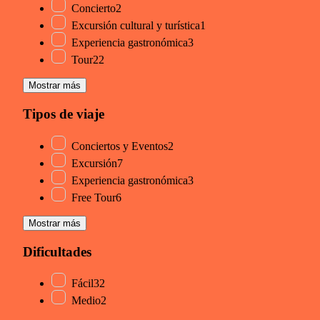
Concierto
2
Excursión cultural y turística
1
Experiencia gastronómica
3
Tour
22
Mostrar más
Tipos de viaje
Conciertos y Eventos
2
Excursión
7
Experiencia gastronómica
3
Free Tour
6
Mostrar más
Dificultades
Fácil
32
Medio
2