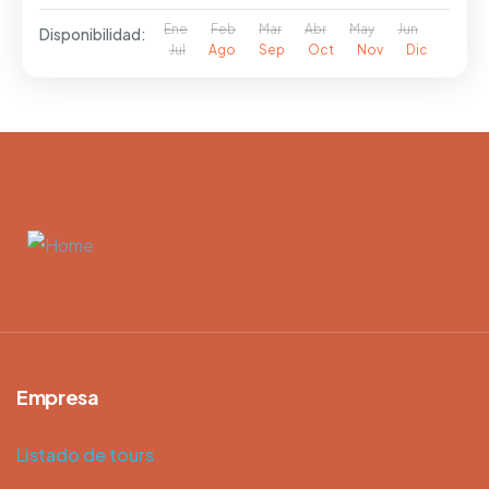
Ene
Feb
Mar
Abr
May
Jun
Disponibilidad:
Jul
Ago
Sep
Oct
Nov
Dic
Empresa
Listado de tours