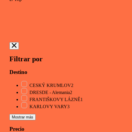
Filtrar por
Destino
CESKÝ KRUMLOV
2
DRESDE - Alemania
2
FRANTIŠKOVY LÁZNĚ
1
KARLOVY VARY
3
Mostrar más
Precio