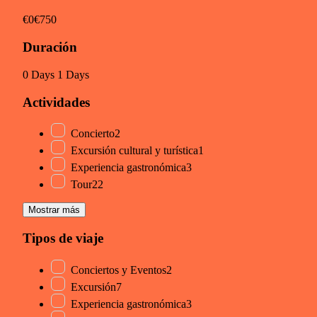
€0
€750
Duración
0 Days
1 Days
Actividades
Concierto
2
Excursión cultural y turística
1
Experiencia gastronómica
3
Tour
22
Mostrar más
Tipos de viaje
Conciertos y Eventos
2
Excursión
7
Experiencia gastronómica
3