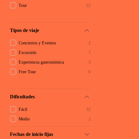
Tour
22
Mostrar más
Tipos de viaje
Conciertos y Eventos
2
Excursión
7
Experiencia gastronómica
3
Free Tour
6
Mostrar más
Dificultades
Fácil
32
Medio
2
Fechas de inicio fijas