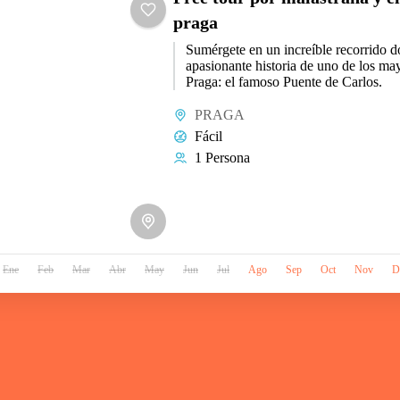
praga
Sumérgete en un increíble recorrido d
apasionante historia de uno de los ma
Praga: el famoso Puente de Carlos.
PRAGA
Fácil
1 Persona
Ene
Feb
Mar
Abr
May
Jun
Jul
Ago
Sep
Oct
Nov
D