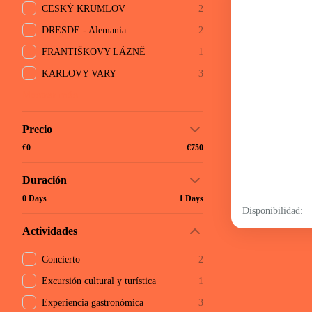
CESKÝ KRUMLOV
2
DRESDE - Alemania
2
FRANTIŠKOVY LÁZNĚ
1
KARLOVY VARY
3
Mostrar más
Precio
€0
€750
Duración
0 Days
1 Days
Disponibilidad:
Actividades
Concierto
2
Excursión cultural y turística
1
Experiencia gastronómica
3