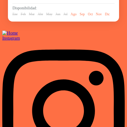
Disponibilidad:
Ene
Feb
Mar
Abr
May
Jun
Jul
Ago
Sep
Oct
Nov
Dic
Instagram