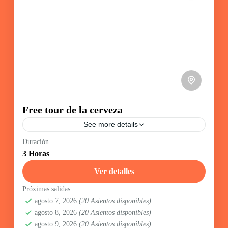
Free tour de la cerveza
See more details
En este emocionante tour, te invitamos a sumergirte en
Duración
la Praga bohemia. Te guiaremos a través de los bares
3 Horas
más populares y vibrantes de la ciudad, donde podrás
disfrutar de una, dos o incluso tres deliciosas cervezas
Ver detalles
artesanales de medio litro en cada uno de ellos
PRAGA
Próximas salidas
1-20 Persona
agosto 7, 2026
(20 Asientos disponibles)
agosto 8, 2026
(20 Asientos disponibles)
agosto 9, 2026
(20 Asientos disponibles)