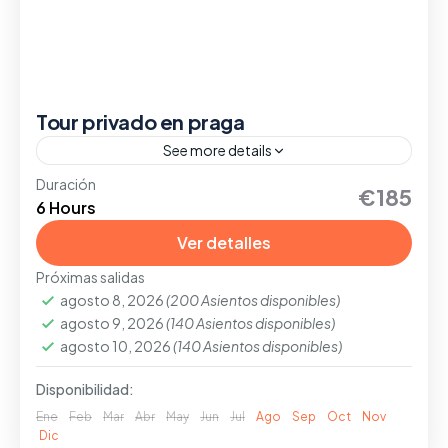
Tour privado en praga
See more details
Duración
Si deseas un tour exclusivo y personalizado para
€185
6 Hours
disfrutar con tu pareja, familia o amigos, tenemos
la opción perfecta diseñada especialmente para
Ver detalles
ti
Próximas salidas
PRAGA
agosto 8, 2026
(200 Asientos disponibles)
Fácil
agosto 9, 2026
(140 Asientos disponibles)
1-30 People
agosto 10, 2026
(140 Asientos disponibles)
Disponibilidad:
Ene
Feb
Mar
Abr
May
Jun
Jul
Ago
Sep
Oct
Nov
Dic