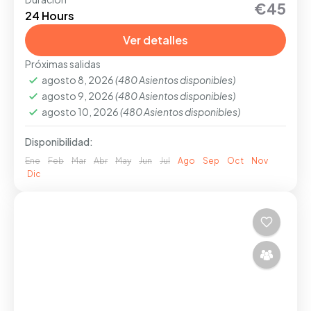
Disfruta de un servicio personalizado y
€45
24 Hours
despreocúpate del transporte en Praga con
nuestra opción de traslado seguro.
Ver detalles
Próximas salidas
PRAGA
agosto 8, 2026
(480 Asientos disponibles)
Fácil
agosto 9, 2026
(480 Asientos disponibles)
1-20 People
agosto 10, 2026
(480 Asientos disponibles)
Disponibilidad:
Ene
Feb
Mar
Abr
May
Jun
Jul
Ago
Sep
Oct
Nov
Dic