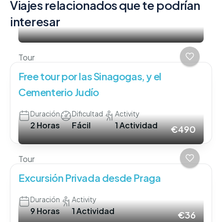
Viajes relacionados que te podrían
interesar
Tour
Free tour por las Sinagogas, y el
Cementerio Judío
Duración
Dificultad
Activity
2 Horas
Fácil
1 Actividad
€490
Tour
Excursión Privada desde Praga
Duración
Activity
9 Horas
1 Actividad
€36