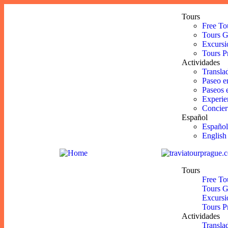
Tours
Free To
Tours G
Excursi
Tours P
Actividades
Transla
Paseo e
Paseos 
Experie
Concier
Español
Español
English
Tours
Free To
Tours G
Excursi
Tours P
Actividades
Transla