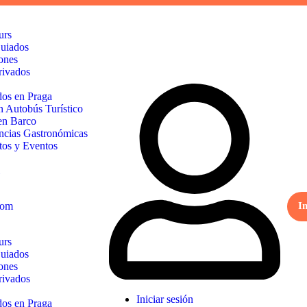
urs
uiados
ones
rivados
dos en Praga
n Autobús Turístico
en Barco
ncias Gastronómicas
tos y Eventos
I
urs
uiados
ones
rivados
Iniciar sesión
dos en Praga