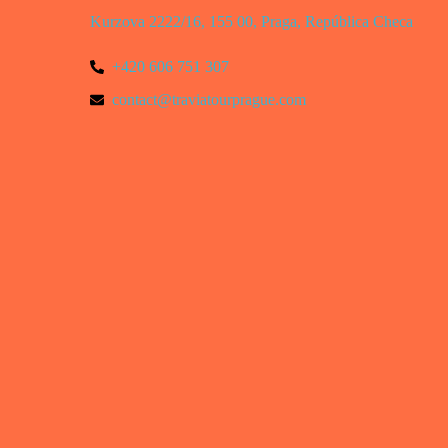
Kurzova 2222/16, 155 00, Praga, República Checa
+420 606 751 307
contact@traviatourprague.com