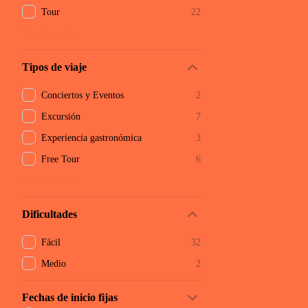
Tour
22
Mostrar más
Tipos de viaje
Conciertos y Eventos
2
Excursión
7
Experiencia gastronómica
3
Free Tour
6
Mostrar más
Dificultades
Fácil
32
Medio
2
Fechas de inicio fijas