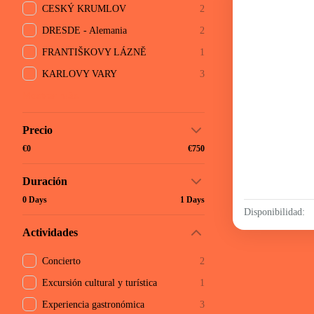
CESKÝ KRUMLOV
2
DRESDE - Alemania
2
FRANTIŠKOVY LÁZNĚ
1
KARLOVY VARY
3
Mostrar más
Precio
€0
€750
Duración
0 Days
1 Days
Disponibilidad:
Actividades
Concierto
2
Excursión cultural y turística
1
Experiencia gastronómica
3