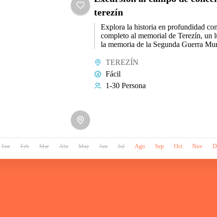
terezín
Explora la historia en profundidad co
completo al memorial de Terezín, un 
la memoria de la Segunda Guerra Mun
nazi
TEREZÍN
Fácil
1-30 Persona
Ene
Feb
Mar
Abr
May
Jun
Jul
Ago
Sep
Oct
Nov
D