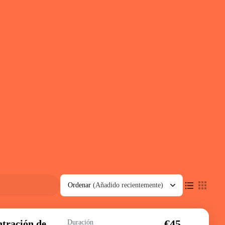
Ordenar
(Añadido recientemente)
€45
ntración de
Duración