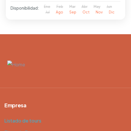
Ene
Feb
Mar
Abr
May
Jun
Disponibilidad:
Jul
Ago
Sep
Oct
Nov
Dic
Empresa
Listado de tours