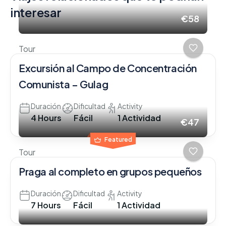
interesar
€58
Tour
Excursión al Campo de Concentración
Comunista – Gulag
Duración
Dificultad
Activity
4 Hours
Fácil
1 Actividad
€47
Featured
Tour
Praga al completo en grupos pequeños
Duración
Dificultad
Activity
7 Hours
Fácil
1 Actividad