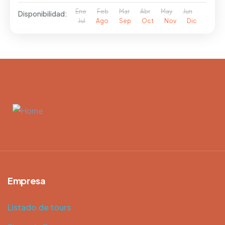
Ene
Feb
Mar
Abr
May
Jun
Disponibilidad:
Jul
Ago
Sep
Oct
Nov
Dic
Empresa
Listado de tours