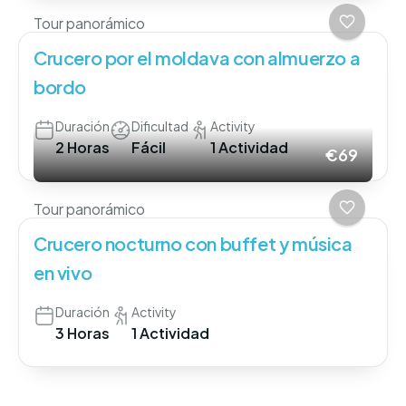
Tour panorámico
Crucero por el moldava con almuerzo a
bordo
Duración
Dificultad
Activity
2 Horas
Fácil
1 Actividad
€69
Tour panorámico
Crucero nocturno con buffet y música
en vivo
Duración
Activity
3 Horas
1 Actividad