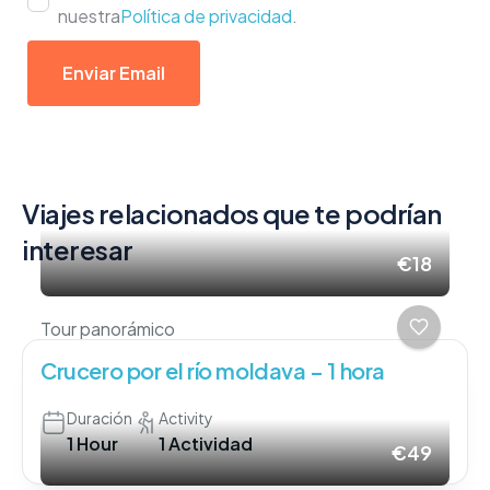
nuestra
Política de privacidad
.
Enviar Email
Viajes relacionados que te podrían
interesar
€18
Tour panorámico
Crucero por el río moldava – 1 hora
Duración
Activity
1 Hour
1 Actividad
€49